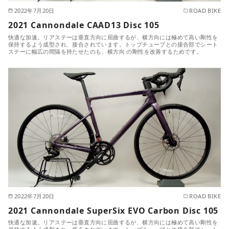
2022年7月20日
ROAD BIKE
2021 Cannondale CAAD13 Disc 105
快適な加速。リアステーは垂直方向に屈曲するが、横方向には極めて高い剛性を
保持するよう成型され、接合されています。トップチューブとの接合部でシート
ステーに幅広の間隔を持たせたのも、横方向 の剛性を改善するためです。
2022年7月20日
ROAD BIKE
2021 Cannondale SuperSix EVO Carbon Disc 105
快適な加速。リアステーは垂直方向に屈曲するが、横方向には極めて高い剛性を