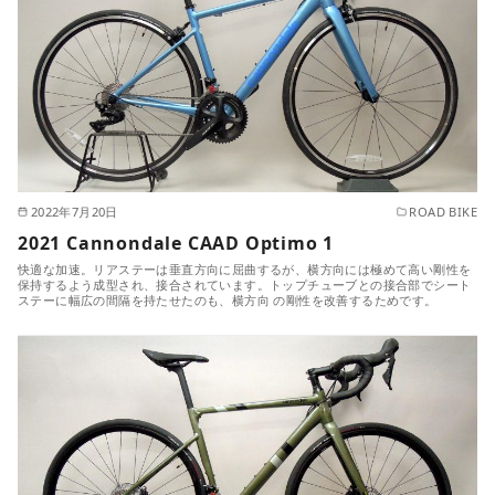
2022年7月20日
ROAD BIKE
2021 Cannondale CAAD Optimo 1
快適な加速。リアステーは垂直方向に屈曲するが、横方向には極めて高い剛性を
保持するよう成型され、接合されています。トップチューブとの接合部でシート
ステーに幅広の間隔を持たせたのも、横方向 の剛性を改善するためです。